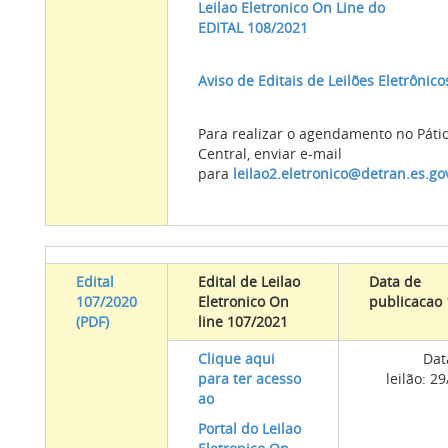
Leilao Eletronico On Line do
EDITAL 108/2021
Aviso de Editais de Leilões Eletrônico
Para realizar o agendamento no Páti
Central, enviar e-mail
para
leilao2.eletronico@detran.es.go
Edital
Edital de Leilao
Data de
107/2020
Eletronico On
publicacao
(PDF)
line 107/2021
Clique aqui
Dat
para ter acesso
leilão: 2
ao
Portal do Leilao