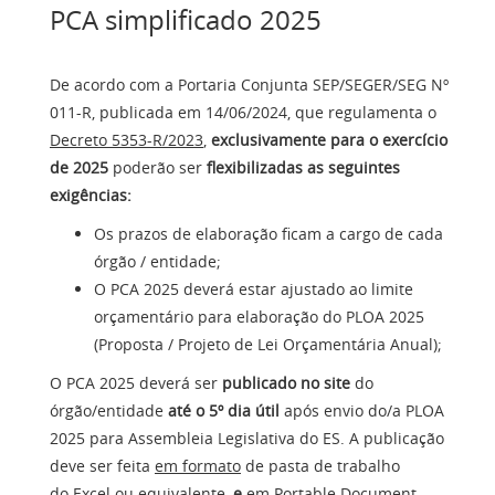
PCA simplificado 2025
De acordo com a Portaria Conjunta SEP/SEGER/SEG Nº
011-R, publicada em 14/06/2024, que regulamenta o
Decreto 5353-R/2023
,
exclusivamente para o exercício
de 2025
poderão ser
flexibilizadas
as seguintes
exigências:
Os prazos de elaboração ficam a cargo de cada
órgão / entidade;
O PCA 2025 deverá estar ajustado ao limite
orçamentário para elaboração do PLOA 2025
(Proposta / Projeto de Lei Orçamentária Anual);
O PCA 2025 deverá ser
publicado no site
do
órgão/entidade
até o 5º dia útil
após envio do/a PLOA
2025 para Assembleia Legislativa do ES. A publicação
deve ser feita
em formato
de pasta de trabalho
do
Excel ou equivalente
,
e
em Portable Document