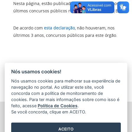
Nesta página, estão publicadas informações sobre os
últimos concursos públicos realizados pelo Detran|ES.
De acordo com
esta declaração
, não houveram, nos
últrimos 3 anos, concursos públicos para este órgão.
Nós usamos cookies!
Nós usamos cookies para melhorar sua experiência de
navegação no portal. Ao utilizar este site, você
concorda com a política de monitoramento de
cookies. Para ter mais informações sobre como isso é
feito, acesse
Política de Cookies
.
DEPARTAMENTO ESTADUAL DE TRÂNSITO DO ESPÍRITO
Se você concorda, clique em ACEITO.
SANTO (DETRAN|ES)
Av. Fernando Ferrari, 1080, Edifício América Centro
Empresarial, Torre Sul - Mata da Praia
ACEITO